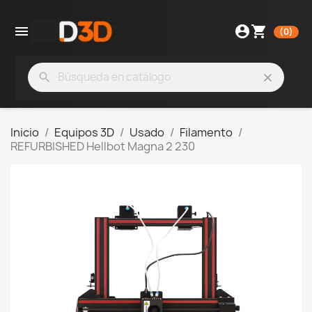

account_circle
shopping_cart
(0)
search
clear
Inicio
Equipos 3D
Usado
Filamento
REFURBISHED Hellbot Magna 2 230