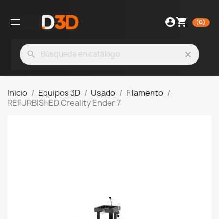

account_circle
shopping_cart
(0)
search
clear
Inicio
Equipos 3D
Usado
Filamento
REFURBISHED Creality Ender 7