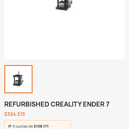
REFURBISHED CREALITY ENDER 7
$324.513
💳 3 cuotas de
$108.171