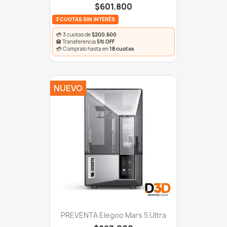
$601.800
3 CUOTAS SIN INTERÉS
💳 3 cuotas de
$200.600
🏦 Transferencia
5% OFF
💳 Compralo hasta en
18 cuotas
NUEVO
PREVENTA Elegoo Mars 5 Ultra