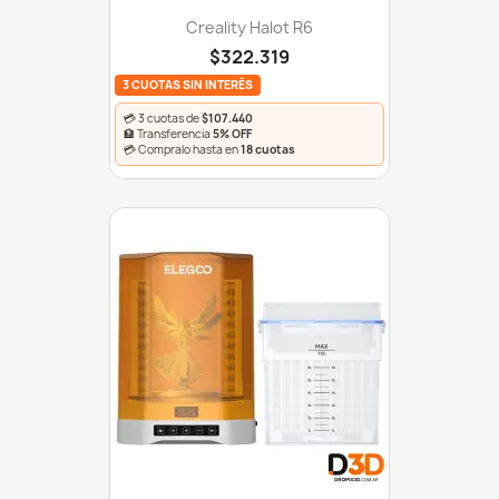
Creality Halot R6
$322.319
3 CUOTAS SIN INTERÉS
💳 3 cuotas de
$107.440
🏦 Transferencia
5% OFF
💳 Compralo hasta en
18 cuotas