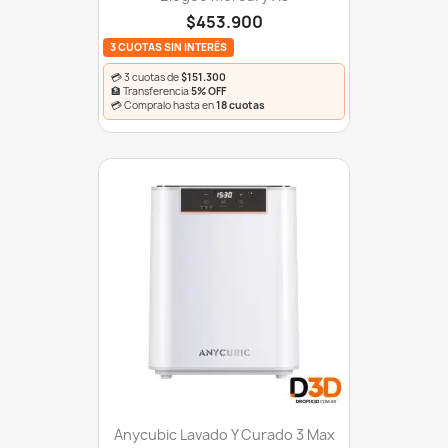
$453.900
3 CUOTAS SIN INTERÉS
💳 3 cuotas de
$151.300
🏦 Transferencia
5% OFF
💳 Compralo hasta en
18 cuotas
Anycubic Lavado Y Curado 3 Max