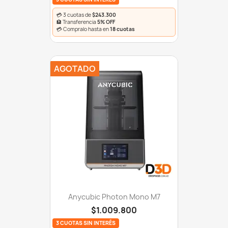
💳 3 cuotas de
$243.300
🏦 Transferencia
5% OFF
💳 Compralo hasta en
18 cuotas
AGOTADO
Anycubic Photon Mono M7
$1.009.800
3 CUOTAS SIN INTERÉS