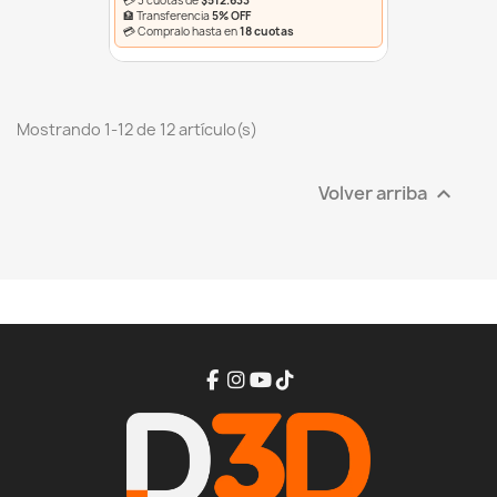
💳 3 cuotas de
$512.633
🏦 Transferencia
5% OFF
💳 Compralo hasta en
18 cuotas
Mostrando 1-12 de 12 artículo(s)
Volver arriba
