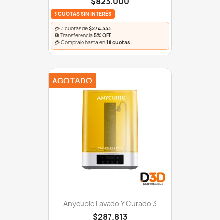
$823.000
3 CUOTAS SIN INTERÉS
💳 3 cuotas de
$274.333
🏦 Transferencia
5% OFF
💳 Compralo hasta en
18 cuotas
AGOTADO
Anycubic Lavado Y Curado 3
$287.813