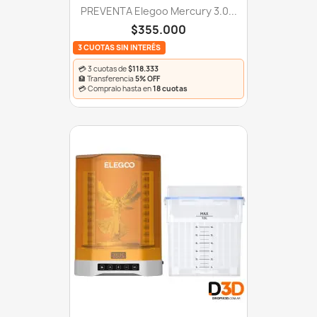
PREVENTA Elegoo Mercury 3.0...
$355.000
3 CUOTAS SIN INTERÉS
💳 3 cuotas de
$118.333
🏦 Transferencia
5% OFF
💳 Compralo hasta en
18 cuotas