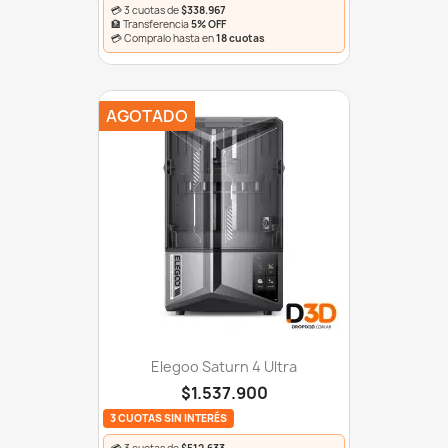
💳 3 cuotas de
$338.967
🏦 Transferencia
5% OFF
💳 Compralo hasta en
18 cuotas
AGOTADO
Elegoo Saturn 4 Ultra
$1.537.900
3 CUOTAS SIN INTERÉS