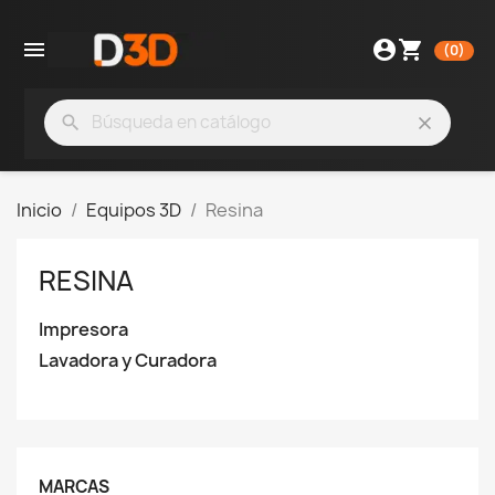

account_circle
shopping_cart
(0)
search
clear
Inicio
Equipos 3D
Resina
RESINA
Impresora
Lavadora y Curadora
MARCAS