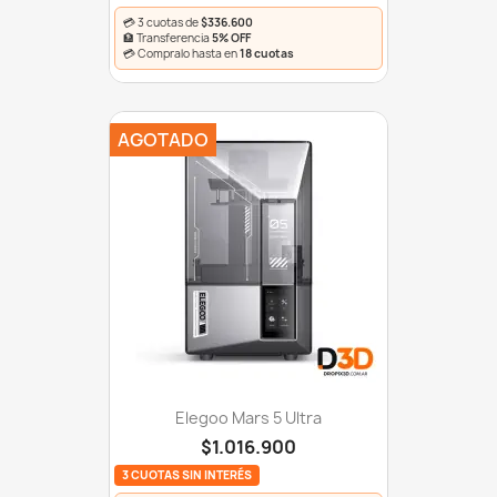
💳 3 cuotas de
$336.600
🏦 Transferencia
5% OFF
💳 Compralo hasta en
18 cuotas
AGOTADO
Elegoo Mars 5 Ultra
$1.016.900
3 CUOTAS SIN INTERÉS