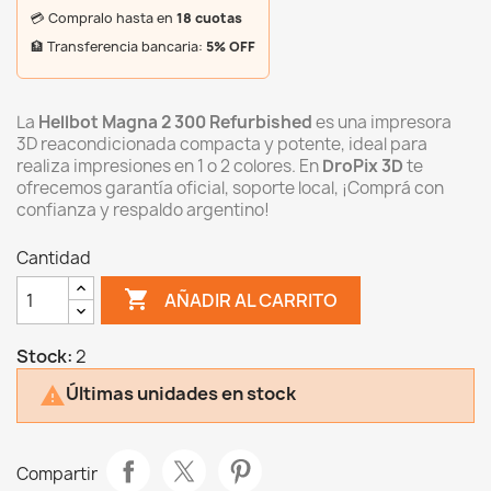
💳 Compralo hasta en
18 cuotas
🏦 Transferencia bancaria:
5% OFF
La
Hellbot Magna 2 300 Refurbished
es una impresora
3D reacondicionada compacta y potente, ideal para
realiza impresiones en 1 o 2 colores. En
DroPix 3D
te
ofrecemos garantía oficial, soporte local, ¡Comprá con
confianza y respaldo argentino!
Cantidad

AÑADIR AL CARRITO
Stock:
2
Últimas unidades en stock

Compartir