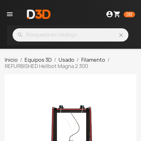

account_circle
shopping_cart
(0)
search
clear
Inicio
Equipos 3D
Usado
Filamento
REFURBISHED Hellbot Magna 2 300