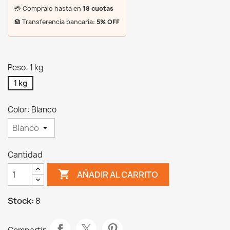
💳 Compralo hasta en
18 cuotas
🏦 Transferencia bancaria:
5% OFF
Peso: 1 kg
1 kg
Color: Blanco
Cantidad

AÑADIR AL CARRITO
Stock:
8