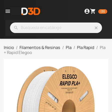

account_circle
shopping_cart
(0)
search
clear
Inicio
Filamentos & Resinas
Pla
Pla Rapid
Pla
+ Rapid Elegoo