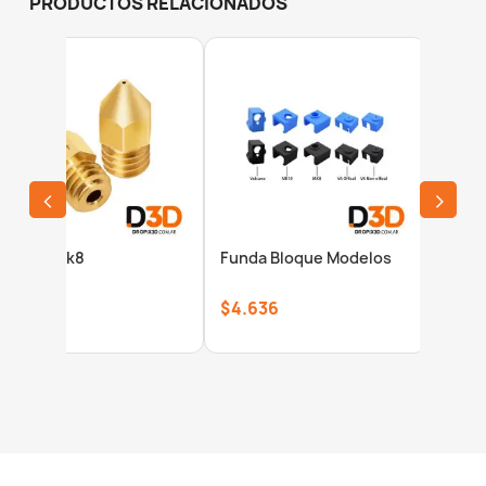
PRODUCTOS RELACIONADOS
‹
›
Nozzle Mk8
Funda Bloque Modelos
Nozzl
V3 Se
$2.472
$4.636
$6.18