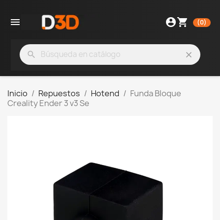

account_circle
shopping_cart
(0)
search
clear
Inicio
Repuestos
Hotend
Funda Bloque
Creality Ender 3 v3 Se